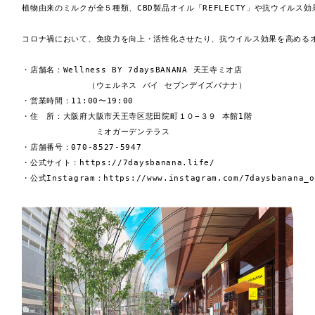
植物由来のミルクが全５種類、CBD製品オイル「REFLECTY」や抗ウイル
コロナ禍において、免疫力を向上・活性化させたり、抗ウイルス効果を高めるオ
・店舗名：Wellness BY 7daysBANANA 天王寺ミオ店

　　　　　　　　（ウェルネス バイ セブンデイズバナナ）

・営業時間：11:00〜19:00

・住　所：大阪府大阪市天王寺区悲田院町１０−３９ 本館1階

　　　　　　　　　ミオガーデンテラス

・店舗番号：070-8527-5947

・公式サイト：https://7daysbanana.life/

・公式Instagram：https://www.instagram.com/7daysbanana_o